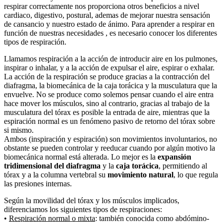
respirar correctamente nos proporciona otros beneficios a nivel
cardiaco, digestivo, postural, ademas de mejorar nuestra sensación
de cansancio y nuestro estado de ánimo. Para aprender a respirar en
función de nuestras necesidades , es necesario conocer los diferentes
tipos de respiración.
Llamamos respiración a la acción de introducir aire en los pulmones,
inspirar o inhalar, y a la acción de expulsar el aire, espirar o exhalar.
La acción de la respiración se produce gracias a la contracción del
diafragma, la biomecánica de la caja torácica y la musculatura que la
envuelve. No se produce como solemos pensar cuando el aire entra
hace mover los músculos, sino al contrario, gracias al trabajo de la
musculatura del tórax es posible la entrada de aire, mientras que la
espiración normal es un fenómeno pasivo de retorno del tórax sobre
si mismo.
Ambos (inspiración y espiración) son movimientos involuntarios, no
obstante se pueden controlar y reeducar cuando por algún motivo la
biomecánica normal está alterada. Lo mejor es la
expansión
tridimensional del diafragma
y la
caja torácica
, permitiendo al
tórax y a la columna vertebral su
movimiento natural
, lo que regula
las presiones internas.
Según la movilidad del tórax y los músculos implicados,
diferenciamos los siguientes tipos de respiraciones:
•
Respiración normal o mixta
: también conocida como abdómino-