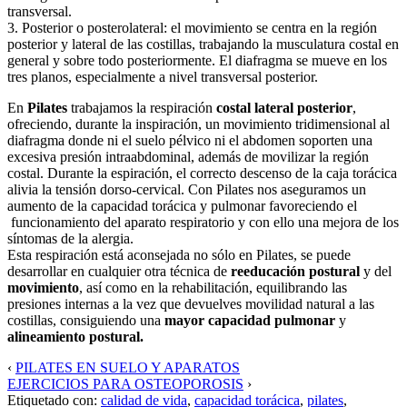
transversal.
3. Posterior o posterolateral: el movimiento se centra en la región
posterior y lateral de las costillas, trabajando la musculatura costal en
general y sobre todo posteriormente. El diafragma se mueve en los
tres planos, especialmente a nivel transversal posterior.
En
Pilates
trabajamos la respiración
costal lateral posterior
,
ofreciendo, durante la inspiración, un movimiento tridimensional al
diafragma donde ni el suelo pélvico ni el abdomen soporten una
excesiva presión intraabdominal, además de movilizar la región
costal. Durante la espiración, el correcto descenso de la caja torácica
alivia la tensión dorso-cervical. Con Pilates nos aseguramos un
aumento de la capacidad torácica y pulmonar favoreciendo el
funcionamiento del aparato respiratorio y con ello una mejora de los
síntomas de la alergia.
Esta respiración está aconsejada no sólo en Pilates, se puede
desarrollar en cualquier otra técnica de
reeducación postural
y del
movimiento
, así como en la rehabilitación, equilibrando las
presiones internas a la vez que devuelves movilidad natural a las
costillas, consiguiendo una
mayor capacidad pulmonar
y
alineamiento postural.
‹
PILATES EN SUELO Y APARATOS
EJERCICIOS PARA OSTEOPOROSIS
›
Etiquetado con:
calidad de vida
,
capacidad torácica
,
pilates
,