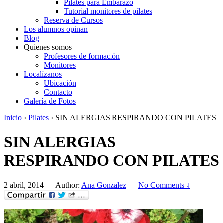
Pilates para Embarazo
Tutorial monitores de pilates
Reserva de Cursos
Los alumnos opinan
Blog
Quienes somos
Profesores de formación
Monitores
Localízanos
Ubicación
Contacto
Galería de Fotos
Inicio
›
Pilates
›
SIN ALERGIAS RESPIRANDO CON PILATES
SIN ALERGIAS
RESPIRANDO CON PILATES
2 abril, 2014
—
Author:
Ana Gonzalez
—
No Comments ↓