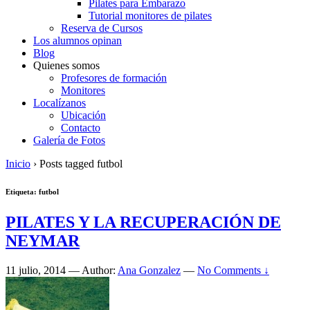
Pilates para Embarazo
Tutorial monitores de pilates
Reserva de Cursos
Los alumnos opinan
Blog
Quienes somos
Profesores de formación
Monitores
Localízanos
Ubicación
Contacto
Galería de Fotos
Inicio
›
Posts tagged futbol
Etiqueta:
futbol
PILATES Y LA RECUPERACIÓN DE
NEYMAR
11 julio, 2014
—
Author:
Ana Gonzalez
—
No Comments ↓