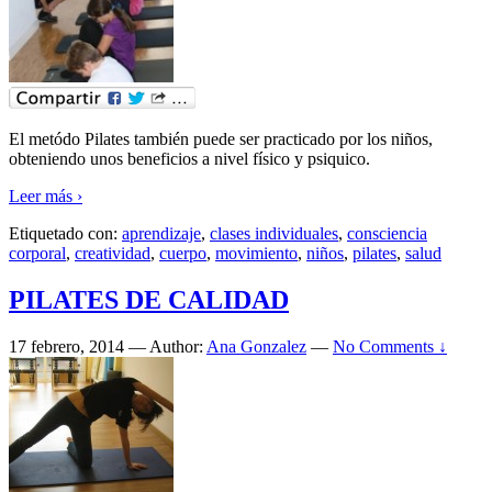
El metódo Pilates también puede ser practicado por los niños,
obteniendo unos beneficios a nivel físico y psiquico.
Leer más ›
Etiquetado con:
aprendizaje
,
clases individuales
,
consciencia
corporal
,
creatividad
,
cuerpo
,
movimiento
,
niños
,
pilates
,
salud
PILATES DE CALIDAD
17 febrero, 2014
—
Author:
Ana Gonzalez
—
No Comments ↓